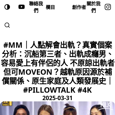
聯絡我
關於我
欄目
創作者
們
們
#MM｜人點解會出軌？真實個案
分析：沉船第三者、出軌成癮男、
容易愛上有伴侶的人 不原諒出軌者
但可MOVEON？越軌原因源於補
償關係、原生家庭及人類發展史｜
#PILLOWTALK #4K
2025-03-31