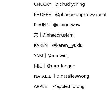
CHUCKY｜@chuckyching
PHOEBE｜@phoebe.unprofessional.
ELAINE｜@elaine_wow
京｜@phaedruslam
KAREN｜@karen__yukiu
SAM｜@midwin_
阿朗｜@mm_longgg
NATALIE ｜@nataliewwong
APPLE ｜@apple.hiufung