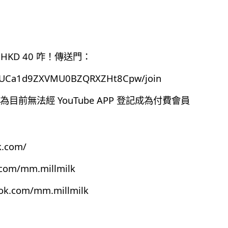
HKD 40 咋！傳送門：
el/UCa1d9ZXVMU0BZQRXZHt8Cpw/join
前無法經 YouTube APP 登記成為付費會員
k.com/
.com/mm.millmilk
ook.com/mm.millmilk