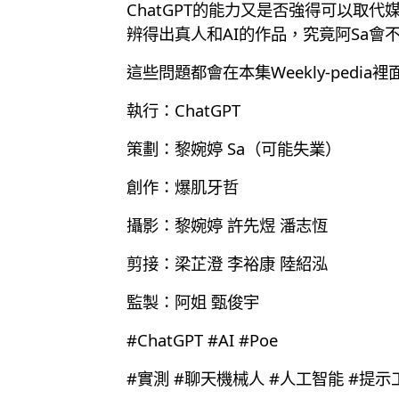
ChatGPT的能力又是否強得可以取
辨得出真人和AI的作品，究竟阿Sa會
這些問題都會在本集Weekly-pedia
執行：ChatGPT
策劃：黎婉婷 Sa（可能失業）
創作：爆肌牙哲
攝影：黎婉婷 許先煜 潘志恆
剪接：梁芷澄 李裕康 陸紹泓
監製：阿姐 甄俊宇
#ChatGPT #AI #Poe
#實測 #聊天機械人 #人工智能 #提示