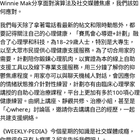
Winnie Mak分享面對演算法及社交媒體焦慮，我們該如
何應對。
我們每天除了拿著電話看最新的帖文和限時動態外，都
要記得關注自己的心理健康，「賽馬會心導遊+計劃」融
合了心理學和科技，為18–29歲人士，特別是大專生，
以至大眾市民提供心理健康支援服務。為了切合用家的
需要，計劃陪你鍛鍊心理肌肉，以實證為本的線上自助
支援工具以及線下專業支援服務，用三分鐘了解你的抑
鬱焦慮程度。用家亦可以與聊天機械人對話，會因應你
的情緒狀態推介針對性練習，計劃亦有由臨床心理學家
講授的自助心理治療課程，平台上更加有多於100項心理
健康練習。由網上講座、靜觀共修、治療小組，甚至是
「心where」討論區，邀請你去講講自己的經歷，一起
共建支援網絡。
《WEEKLY-PEDIA》今個星期的知識是社交媒體成癮，
你覺得自己有上癮嗎？留言告訴我們吧！。