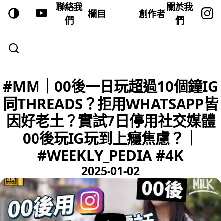
聯絡我
關於我
欄目
創作者
們
們
#MM｜00後一日玩超過10個鐘IG
同THREADS？拒用WHATSAPP皆
因好老土？實試7日停用社交媒體
00後玩IG玩到上癮焦慮？｜
#WEEKLY_PEDIA #4K
2025-01-02