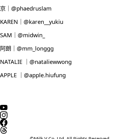
京｜@phaedruslam
KAREN｜@karen__yukiu
SAM｜@midwin_
阿朗｜@mm_longgg
NATALIE ｜@nataliewwong
APPLE ｜@apple.hiufung
©Milk V Co. Ltd. All Rights Reserved