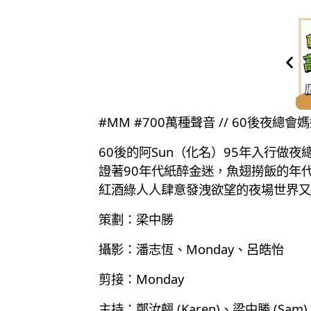
#MM #700萬種聲音 // 60後
60後的阿Sun（化名）95年入行
證著90年代紙醉金迷，魚翅撈飯的年
紅酒綠人人肆意發洩欲望的夜場世界又
策劃：梁中勝
攝影：潘志恆、Monday、呂皓怡
剪接：Monday
主持：鄭汝翹 (Karen)、梁中勝 (Sam)