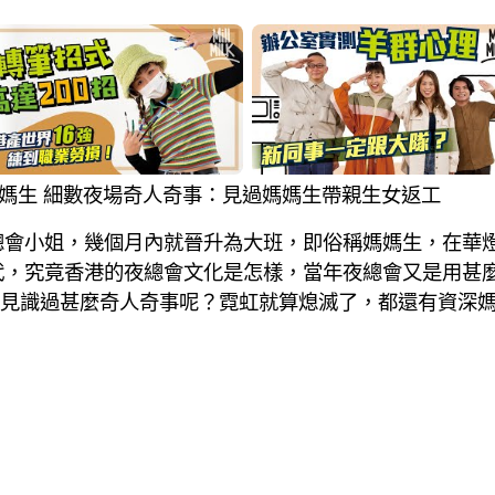
夜總會媽媽生 細數夜場奇人奇事：見過媽媽生帶親生女返工
做夜總會小姐，幾個月內就晉升為大班，即俗稱媽媽生，在
代，究竟香港的夜總會文化是怎樣，當年夜總會又是用甚
見識過甚麼奇人奇事呢？霓虹就算熄滅了，都還有資深