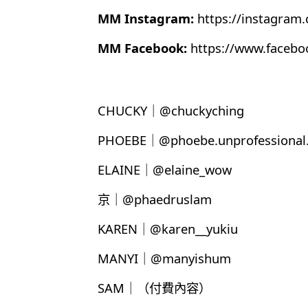
MM Instagram:
https://instagram
MM Facebook:
https://www.faceb
CHUCKY｜@chuckyching
PHOEBE｜@phoebe.unprofessional.
ELAINE｜@elaine_wow
京｜@phaedruslam
KAREN｜@karen__yukiu
MANYI｜@manyishum
SAM｜（付費內容）