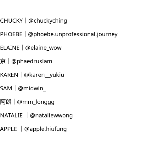
CHUCKY｜@chuckyching
PHOEBE｜@phoebe.unprofessional.journey
ELAINE｜@elaine_wow
京｜@phaedruslam
KAREN｜@karen__yukiu
SAM｜@midwin_
阿朗｜@mm_longgg
NATALIE ｜@nataliewwong
APPLE ｜@apple.hiufung