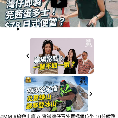
#MM #旅遊止癮 // 實試灣仔買外賣搵個位坐 10分鐘路