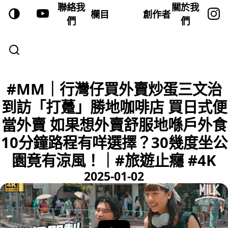
聯絡我
關於我
欄目
創作者
們
們
#MM｜行灣仔買外賣炒蛋三文治
到訪「打躉」勝地咖啡店 買日式便
當外賣 如果想外賣舒服地喺戶外食
10分鐘路程有咩選擇？30幾度坐公
園竟有涼風！｜#旅遊止癮 #4K
2025-01-02