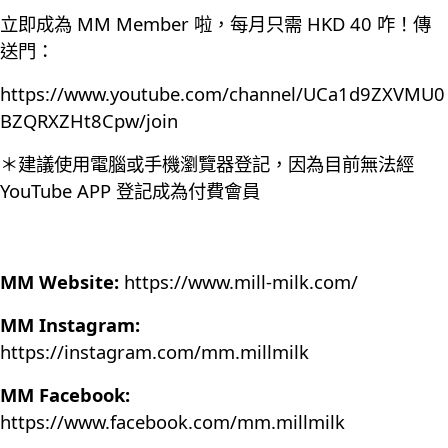
立即成為 MM Member 啦，每月只需 HKD 40 咋！傳
送門：
https://www.youtube.com/channel/UCa1d9ZXVMU0
BZQRXZHt8Cpw/join
＊建議使用電腦或手機瀏覽器登記，因為目前無法經
YouTube APP 登記成為付費會員
MM Website:
https://www.mill-milk.com/
MM Instagram:
https://instagram.com/mm.millmilk
MM Facebook:
https://www.facebook.com/mm.millmilk