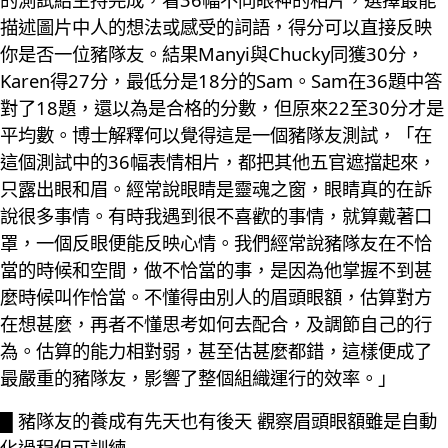
描述圖片中人的想法或感受的詞語，得分可以直接反映
你是否一位豬隊友。結果Manyi與Chucky同獲30分，
Karen得27分，最低分是18分的Sam。Sam在36題中答
對了18題，還以為是合格的分數，但原來22至30分才是
平均數。博士解釋何以覺得這是一個豬隊友測試，「在
這個測試中的36幅表情相片，都把其他五官遮擋起來，
只露出眼和眉。經常說眼睛是靈魂之窗，眼睛真的在訴
說很多事情。有時我遇到很不喜歡的事情，就算戴著口
罩，一個反眼便能反映心情。我們經常說豬隊友在不恰
當的時候和空間，做不恰當的事，是因為他掌握不到甚
麼時候叫作恰當。不懂得由別人的眉頭眼額，估算對方
在想甚麼，再者不懂思考如何去配合，及調節自己的行
為。估算的能力相對弱，甚至估甚麼都錯，這樣便成了
最嚴重的豬隊友，影響了整個組織運行的效率。」
█ 豬隊友的養成有先天也有後天 觀察眉頭眼額雖是自動
化過程但可訓練