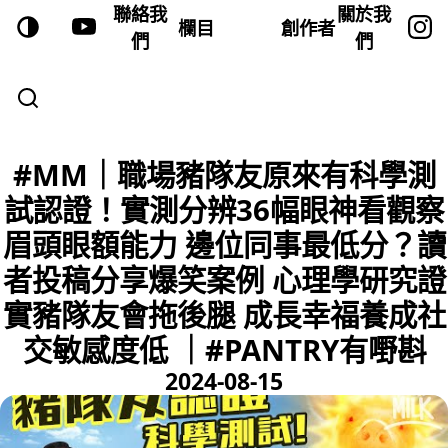
聯絡我
關於我
欄目
創作者
們
們
#MM｜職場豬隊友原來有科學測
試認證！實測分辨36幅眼神看觀察
眉頭眼額能力 邊位同事最低分？讀
者投稿分享爆笑案例 心理學研究證
實豬隊友會拖後腿 成長幸福養成社
交敏感度低 ｜#PANTRY有嘢斟
2024-08-15