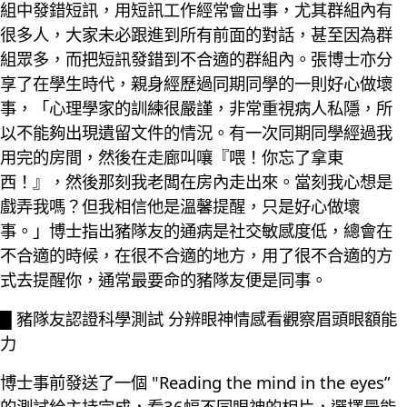
組中發錯短訊，用短訊工作經常會出事，尤其群組內有
很多人，大家未必跟進到所有前面的對話，甚至因為群
組眾多，而把短訊發錯到不合適的群組內。張博士亦分
享了在學生時代，親身經歷過同期同學的一則好心做壞
事，「心理學家的訓練很嚴謹，非常重視病人私隱，所
以不能夠出現遺留文件的情況。有一次同期同學經過我
用完的房間，然後在走廊叫嚷『喂！你忘了拿東
西！』，然後那刻我老闆在房內走出來。當刻我心想是
戲弄我嗎？但我相信他是溫馨提醒，只是好心做壞
事。」博士指出豬隊友的通病是社交敏感度低，總會在
不合適的時候，在很不合適的地方，用了很不合適的方
式去提醒你，通常最要命的豬隊友便是同事。
█ 豬隊友認證科學測試 分辨眼神情感看觀察眉頭眼額能
力
博士事前發送了一個 "Reading the mind in the eyes”
的測試給主持完成，看36幅不同眼神的相片，選擇最能