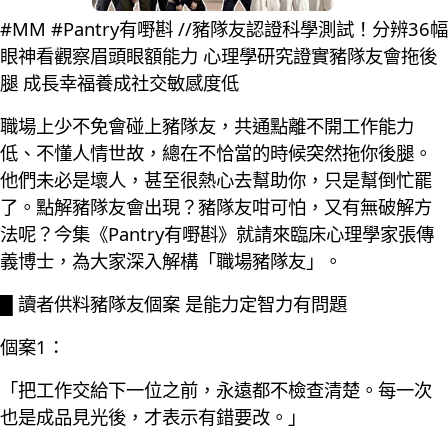
#MM #Pantry有嘢斟 //豬隊友認證科學測試！分辨36幅
眼神看觀察眉頭眼額能力 心理學研究證實豬隊友會拖後
腿 成長幸福養成社交敏感度低
職場上少不免會碰上豬隊友，共通點離不開工作能力
低、不懂人情世故，總在不恰當的時候突然拖你後腿。
他們未必是壞人，甚至很熱心去幫助你，只是幫倒忙罷
了。點解豬隊友會出現？豬隊友咁可怕，又有無破解方
法呢？今集《Pantry有嘢斟》就請來臨床心理學家張傳
義博士，為大家深入解構「職場豬隊友」。
█ 讀者供料豬隊友個案 是能力定智力有問題
個案1：
「把工作交給下一位之前，永遠都不檢查清楚。每一次
也是成品見光後，才表示有錯要改。」