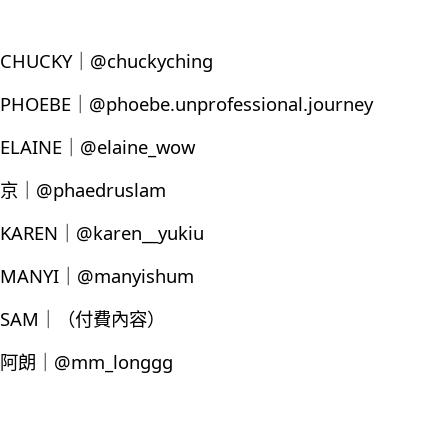
CHUCKY｜@chuckyching
PHOEBE｜@phoebe.unprofessional.journey
ELAINE｜@elaine_wow
京｜@phaedruslam
KAREN｜@karen__yukiu
MANYI｜@manyishum
SAM｜（付費內容）
阿朗｜@mm_longgg