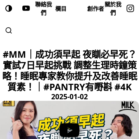
聯絡我
關於我
欄目
創作者
們
們
#MM｜成功須早起 夜瞓必早死？
實試7日早起挑戰 調整生理時鐘策
略！睡眠專家教你提升及改善睡眠
質素！｜#PANTRY有嘢斟 #4K
2025-01-02