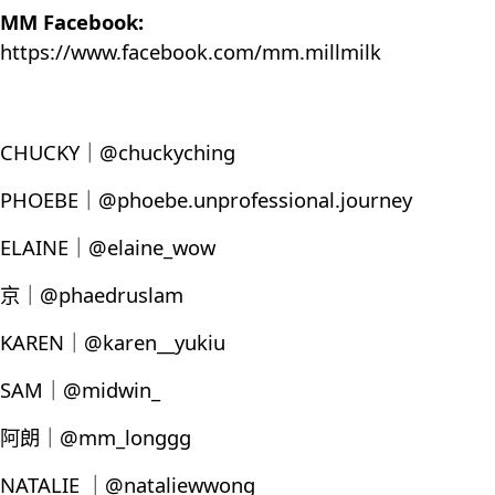
MM Facebook:
https://www.facebook.com/mm.millmilk
CHUCKY｜@chuckyching
PHOEBE｜@phoebe.unprofessional.journey
ELAINE｜@elaine_wow
京｜@phaedruslam
KAREN｜@karen__yukiu
SAM｜@midwin_
阿朗｜@mm_longgg
NATALIE ｜@nataliewwong