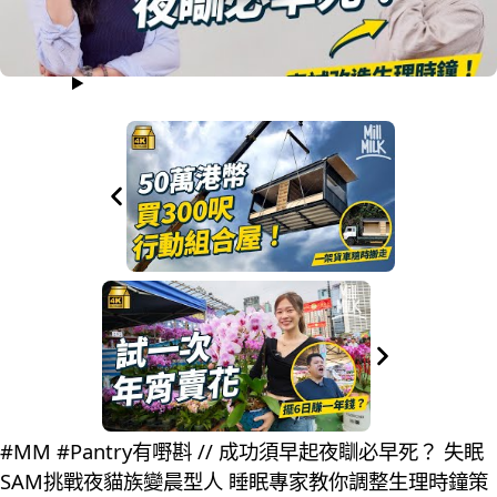
#MM #Pantry有嘢斟 // 成功須早起夜瞓必早死？ 失眠
SAM挑戰夜貓族變晨型人 睡眠專家教你調整生理時鐘策