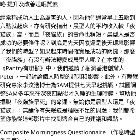
略 提升及改善睡眠質素
經常稱成功人士為厲害的人，因為他們通常早上五點到
六點就起床，亦有研究指出，晨型人的平均收入較「夜
貓族」高，而且「夜貓族」的壽命也稍短。晨型人是否
成功的必要條件呢？到底是先天因素還是後天環境影響
了我們的時型？如果起床時間確實是成功的關鍵，那麼
「夜貓族」有沒有辦法轉變成晨型人呢？在本集的
《Pantry有嘢斟》中，我們邀請了樹洞香港創辦人
Peter，一起討論個人時型的起因和影響。此外，有睡眠
研究專家李汶浩博士為SAM提供七天早起挑戰，試圖調
整SAM多年來在深夜四點後才入睡的生理時鐘，幫助他
擺脫「夜貓族早死」的命運。無論你是晨型人還是「夜
貓族」，無論你有失眠還是睡眠不足的問題，我們都希
望你能從這部影片中找到適合自己的建議和觀點。
Composite Morningness Questionnaire （作息時型