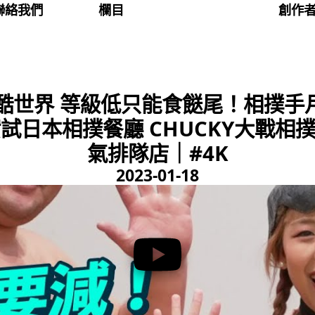
聯絡我們
欄目
創作
酷世界 等級低只能食餸尾！相撲手月
試日本相撲餐廳 CHUCKY大戰相
氣排隊店｜#4K
2023-01-18