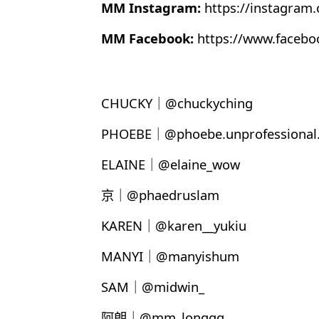
MM Instagram:
https://instagram
MM Facebook:
https://www.faceb
CHUCKY｜@chuckyching
PHOEBE｜@phoebe.unprofessional.
ELAINE｜@elaine_wow
京｜@phaedruslam
KAREN｜@karen__yukiu
MANYI｜@manyishum
SAM｜@midwin_
阿朗｜@mm_longgg