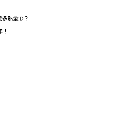
幾多熱量:D？
年！