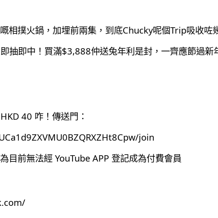
撲火鍋，加埋前兩集，到底Chucky呢個Trip吸收咗
抽獎，即抽即中！買滿$3,888仲送兔年利是封，一齊應節過新
HKD 40 咋！傳送門：
el/UCa1d9ZXVMU0BZQRXZHt8Cpw/join
前無法經 YouTube APP 登記成為付費會員
k.com/