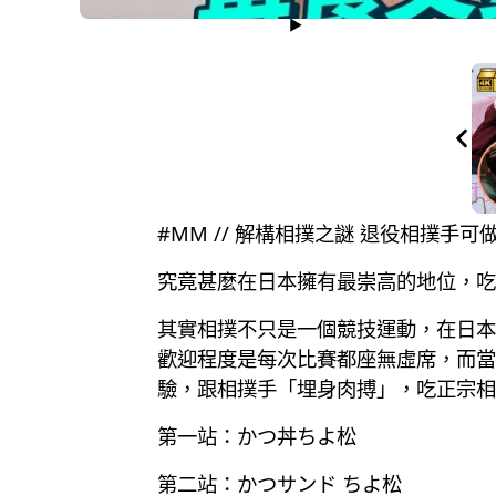
#MM // 解構相撲之謎 退役相撲手可做
究竟甚麼在日本擁有最崇高的地位，吃
其實相撲不只是一個競技運動，在日本
歡迎程度是每次比賽都座無虛席，而當
驗，跟相撲手「埋身肉搏」，吃正宗相
第一站：かつ丼ちよ松
第二站：かつサンド ちよ松