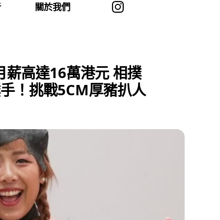
者
關於我們
薪高達16萬港元 相撲
撲手！挑戰5CM厚豬扒人