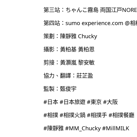
第三站：ちゃんこ霧島 両国江戸NORE
第四站：sumo experience.co
策劃：陳靜雅 Chucky
攝影：黃柏基 黃柏恩
剪接：黃灝嵐 黎安敏
協力、翻譯：莊芷盈
監製：甄俊宇
#日本 #日本旅遊 #東京 #大阪
#相撲 #相撲火鍋 #相撲手 #相撲餐廳
#陳靜雅 #MM_Chucky #MillMILK