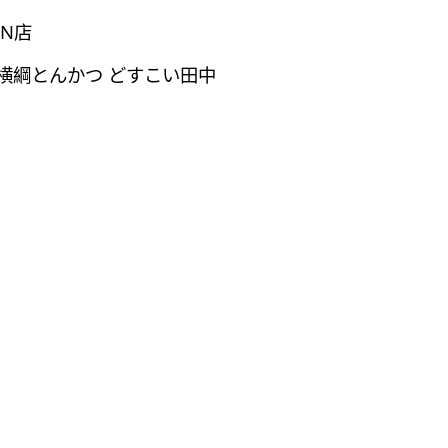
N店
m @相横綱とんかつ どすこい田中