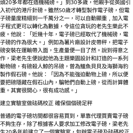
頭20多年都在造機械磅。」到30多歲，他親手從英國引
入初代的港斤針磅。雖然50歲才轉型製作電子磅，但電
子磅量度精細到一千萬分之一，可以自動顯重﹐加入電
子程式更可以轉化為數據，令這位貪玩的老先生樂此不
疲。他說：「近幾十年，電子磅已經取代了機械磅，電
子磅的作為很大。」例如為薯片廠設計皮帶秤，把電子
磅安裝在運輸帶入面，生產量便一目了然。說到得意之
作，梁老先生便說起他為主題樂園設計和訂造的一系列
動物磅，有磅殺人鯨的吊磅，曾為鱷魚貝貝及海獅海豹
製作假石磅。他說：「因為不能強迫動物上磅，所以便
要把磅隱藏在假石山內，騙牠們自動上磅，從而計算體
重。其實很開心，很有成功感。」
建立實驗室做砝碼校正 確保個個磅足秤
普通的電子磅坊間都很容易買到，單靠代理買賣電子磅
不夠生存，除了根據客人要求加工修改電子磅，梁老先
生20多年前建立了一個實驗室，包辦電子磅及砝碼校正