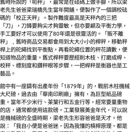
舊時所說的「呃秤」，最常是在砝碼上做手腳，所以梁
老先生爸爸梁瑞橋先生當年開舖，便製作了一個調校砝
碼的「校正天秤」。製作難度最高是天秤內的三把
「刀」，刀鋒要夠尖才夠靈敏，但亦要顧及平衡力學，
手工要好才可以使用了80年還是很靈活的。「販不離
秤」﹐舊時商品交易都會用到大大小小的桿秤，移動秤
桿上的砣繩找到平衡點，再看砣繩位置的秤花讀數，便
知道物品的重量。舊式桿秤要歷經削木枝、打磨成桿、
校秤、標刻度和鑽秤眼等步驟，一把桿秤是衡器也是工
藝品。
館中有一座鑄有出產年份「1879年」的，戰前木柱機械
大尺磅，過去由「華南印刷廠」擁有，為巨型紙品磅
重。當年不少米行、茶葉行和五金行等，經常要量重物
的店，通常都使用這款磅。工業發展黃金年代，可以說
是機械磅的全盛時期，梁老先生形容爸爸是天才。他
說：「我自小便是爸爸迷，因為我懂的槓桿原理，都是