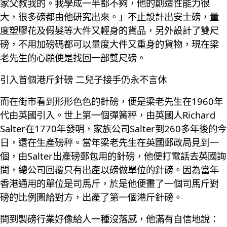
家父教我的。我學成一半都不夠，他的創造性能力很
大，很多磅都由他研究出來。」不止設計出安士磅，量
度塑膠花及假髮等大件又輕身的貨品，另外設計了雙尺
磅，不用加磅碼都可以量度大件又重身的貨物，現在梁
老先生的心願便是找回一部雙尺磅。
引入首個港斤針磅 二兒子接手仍永不言休
而在街市看到形形色色的針磅，便是梁老先生在1960年
代由英國引入。世上第一個彈簧秤，由英國人Richard
Salter在1770年發明，家族公司Salter到260多年後的今
日，還在生產磅秤。當年梁老先生在英國郵政局見到一
個，由Salter出產磅郵包用的針磅，他便打電話去英國詢
問，總公司回覆只有出產以磅做單位的針磅。因為當年
香港通用的單位是司馬斤，於是他便畫了一個司馬斤對
磅的比例圖給對方，出產了第一個港斤針磅。
問到製磅行業好像給人一種沒落感，他滿有自信地說：