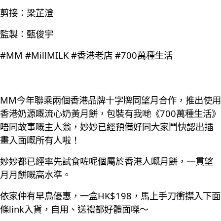
剪接：梁芷澄
監製：甄俊宇
#MM #MillMILK #香港老店 #700萬種生活
MM今年聯乘兩個香港品牌十字牌同望月合作，推出使用
香港奶源嘅流心奶黃月餅，包裝有我哋《700萬種生活》
唔同故事嘅主人翁，妙妙已經預備好同大家鬥快認出插
畫入面嘅所有人啦！
妙妙都已經率先試食咗呢個屬於香港人嘅月餅，一貫望
月月餅嘅高水準。
依家仲有早鳥優惠，一盒HK$198，馬上手刀衝㩒入下面
條link入貨，自用、送禮都好體面㗎～