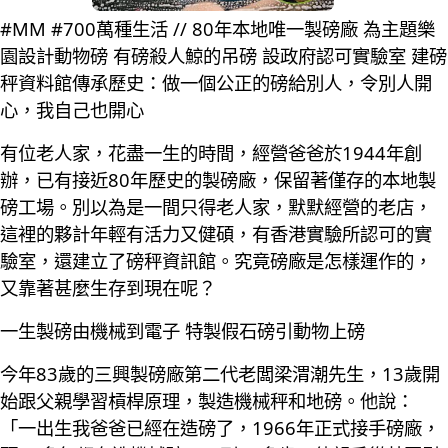
#MM #700萬種生活 // 80年本地唯一製磅廠 為主題樂
園設計動物磅 有磅殺人鯨的吊磅 設政府認可實驗室 建磅
秤資料館傳承歷史：做一個公正的磅給別人，令別人開
心，我自己也開心
有位老人家，花盡一生的時間，經營爸爸於1944年創
辦，已有接近80年歷史的製磅廠，保留著僅存的本地製
磅工場。別以為是一間只得老人家，默默經營的老店，
這裡的夥計年輕有活力又健碩，有香港實驗所認可的實
驗室，還建立了磅秤資訊館。究竟磅廠是怎樣運作的，
又靠著甚麼生存到現在呢？
一生製磅由機械到電子 特製假石磅引動物上磅
今年83歲的三興製磅廠第二代老闆梁渭潮先生，13歲開
始跟父親學習槓桿原理，製造機械秤和地磅。他說：
「一出生我爸爸已經在造磅了，1966年正式接手磅廠，