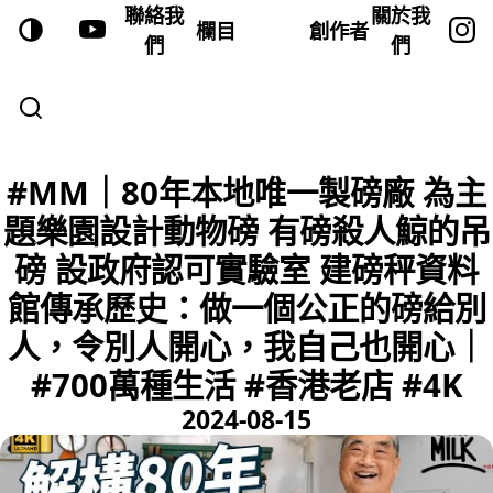
聯絡我
關於我
欄目
創作者
們
們
#MM｜80年本地唯一製磅廠 為主
題樂園設計動物磅 有磅殺人鯨的吊
磅 設政府認可實驗室 建磅秤資料
館傳承歷史：做一個公正的磅給別
人，令別人開心，我自己也開心｜
#700萬種生活 #香港老店 #4K
2024-08-15