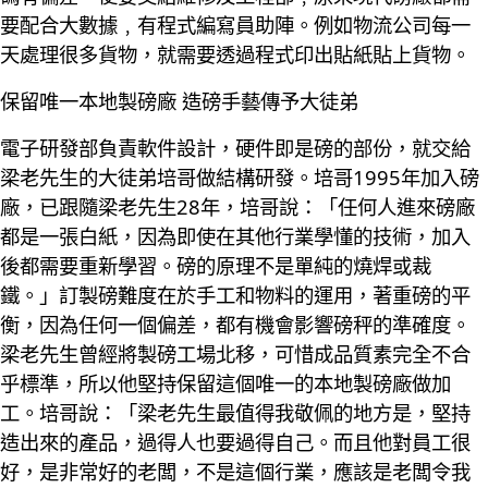
要配合大數據﹐有程式編寫員助陣。例如物流公司每一
天處理很多貨物，就需要透過程式印出貼紙貼上貨物。
保留唯一本地製磅廠 造磅手藝傳予大徒弟
電子研發部負責軟件設計，硬件即是磅的部份，就交給
梁老先生的大徒弟培哥做結構研發。培哥1995年加入磅
廠，已跟隨梁老先生28年，培哥說：「任何人進來磅廠
都是一張白紙，因為即使在其他行業學懂的技術，加入
後都需要重新學習。磅的原理不是單純的燒焊或裁
鐵。」訂製磅難度在於手工和物料的運用，著重磅的平
衡，因為任何一個偏差，都有機會影響磅秤的準確度。
梁老先生曾經將製磅工場北移，可惜成品質素完全不合
乎標準，所以他堅持保留這個唯一的本地製磅廠做加
工。培哥說：「梁老先生最值得我敬佩的地方是，堅持
造出來的產品，過得人也要過得自己。而且他對員工很
好，是非常好的老闆，不是這個行業，應該是老闆令我