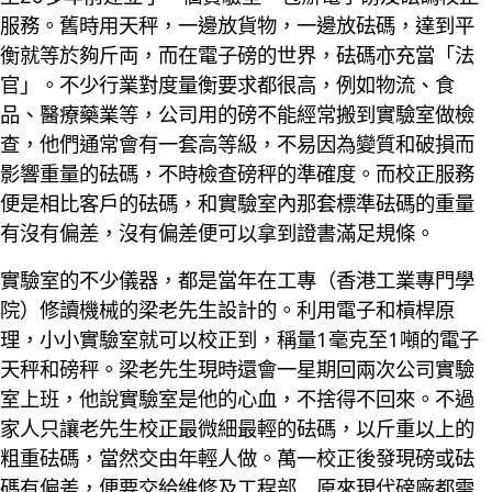
服務。舊時用天秤，一邊放貨物，一邊放砝碼，達到平
衡就等於夠斤両，而在電子磅的世界，砝碼亦充當「法
官」。不少行業對度量衡要求都很高，例如物流、食
品、醫療藥業等，公司用的磅不能經常搬到實驗室做檢
查，他們通常會有一套高等級，不易因為變質和破損而
影響重量的砝碼，不時檢查磅秤的準確度。而校正服務
便是相比客戶的砝碼，和實驗室內那套標準砝碼的重量
有沒有偏差，沒有偏差便可以拿到證書滿足規條。
實驗室的不少儀器，都是當年在工專（香港工業專門學
院）修讀機械的梁老先生設計的。利用電子和槓桿原
理，小小實驗室就可以校正到，稱量1毫克至1噸的電子
天秤和磅秤。梁老先生現時還會一星期回兩次公司實驗
室上班，他說實驗室是他的心血，不捨得不回來。不過
家人只讓老先生校正最微細最輕的砝碼，以斤重以上的
粗重砝碼，當然交由年輕人做。萬一校正後發現磅或砝
碼有偏差，便要交給維修及工程部﹐原來現代磅廠都需