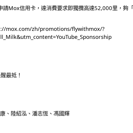
功申請Mox信用卡，達消費要求即獨攬高達52,000里，
s://mox.com/zh/promotions/flywithmox/?
_Milk&utm_content=YouTube_Sponsorship
最醒最抵！
康、陸紹泓、潘志恆、馮國輝