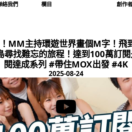
聯絡我們
欄目
創作
達成！MM主持環遊世界畫個M字！飛
島尋找難忘的旅程！達到100萬訂閱
閱達成系列 #帶住MOX出發 #4K
2025-08-24