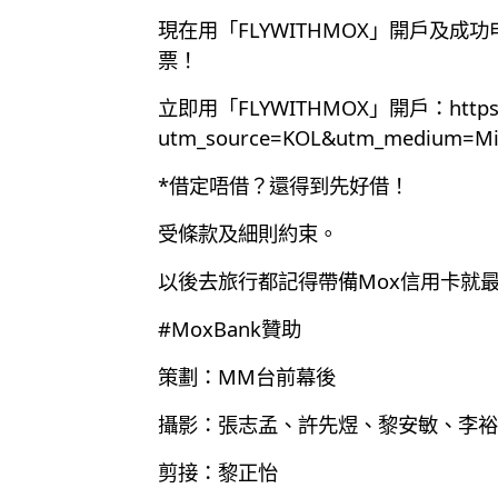
現在用「FLYWITHMOX」開戶及成
票！
立即用「FLYWITHMOX」開戶：
http
utm_source=KOL&utm_medium=Mill
*借定唔借？還得到先好借！
受條款及細則約束。
以後去旅行都記得帶備Mox信用卡就
#MoxBank贊助
策劃：MM台前幕後
攝影：張志孟、許先煜、黎安敏、李裕
剪接：黎正怡