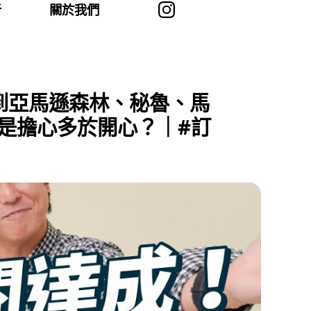
者
關於我們
到亞馬遜森林、秘魯、馬
是擔心多於開心？｜#訂