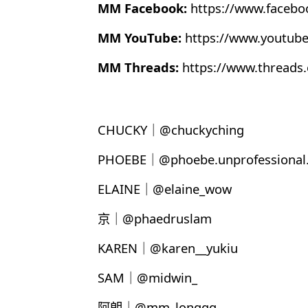
MM Facebook:
https://www.faceb
MM YouTube:
https://www.youtub
MM Threads:
https://www.thread
CHUCKY｜@chuckyching
PHOEBE｜@phoebe.unprofessional.
ELAINE｜@elaine_wow
京｜@phaedruslam
KAREN｜@karen__yukiu
SAM｜@midwin_
阿朗｜@mm_longgg