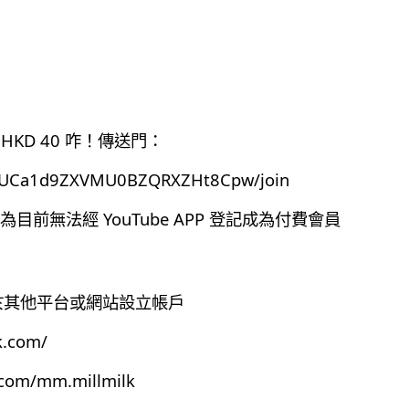
HKD 40 咋！傳送門：
el/UCa1d9ZXVMU0BZQRXZHt8Cpw/join
前無法經 YouTube APP 登記成為付費會員
有於其他平台或網站設立帳戶
k.com/
.com/mm.millmilk