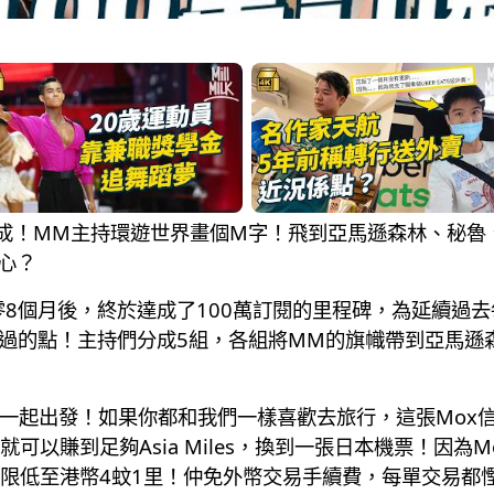
萬訂閱達成！MM主持環遊世界畫個M字！飛到亞馬遜森林、
心？
nnel成立3年零8個月後，終於達成了100萬訂閱的里程碑，為
過的點！主持們分成5組，各組將MM的旗幟帶到亞馬遜
持們一起出發！如果你都和我們一樣喜歡去旅行，這張Mox
可以賺到足夠Asia Miles，換到一張日本機票！因為
限低至港幣4蚊1里！仲免外幣交易手續費，每單交易都慳1