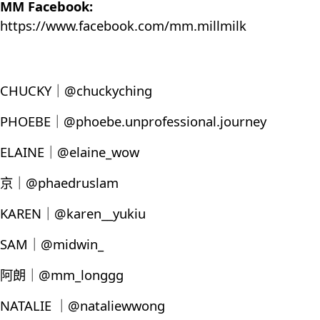
MM Facebook:
https://www.facebook.com/mm.millmilk
CHUCKY｜@chuckyching
PHOEBE｜@phoebe.unprofessional.journey
ELAINE｜@elaine_wow
京｜@phaedruslam
KAREN｜@karen__yukiu
SAM｜@midwin_
阿朗｜@mm_longgg
NATALIE ｜@nataliewwong