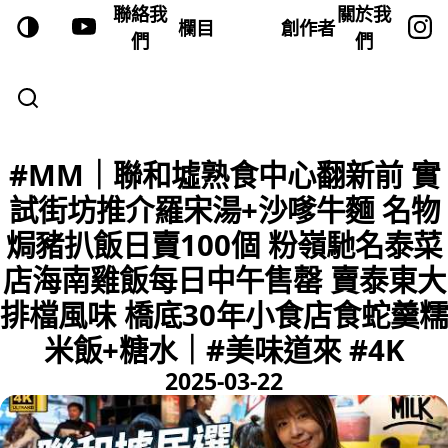
聯絡我
關於我
欄目
創作者
們
們
#MM｜聯和墟熟食中心翻新前 實
試街坊推介羅宋湯+沙嗲牛麵 名物
焗豬扒飯日賣100個 粉嶺馳名泰菜
店海南雞飯每日中午售罄 賣泰東大
排檔風味 橋底30年小食店食蛇羹糯
米飯+糖水｜#美味道來 #4K
2025-03-22