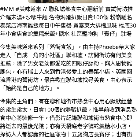
#MM #美味道來 // 聯和墟熟食中心翻新前 實試街坊推
介羅宋湯+沙嗲牛麵 名物焗豬扒飯日賣100個 粉嶺馳名
泰菜店海南雞飯每日中午售罄 賣泰東大排檔風味 橋底30
年小食店食蛇羹糯米飯+糖水 社區寵物狗「賓仔」駐場
今集美味道來系列「落街食飯」，由主持Phoebe帶大家
走入「自成一角的小社區」聯和墟，訪問街坊有何美食
推薦，除了男女老幼都愛吃的四眼仔腸粉、窮人恩物雞
腿包，亦有瑞士人來到香港後愛上的泰菜小店、英國回
流香港的舊街坊，最喜歡在聯和墟找尋美食，由心表示
「始終是自己的地方」。
今集的主角們，有在聯和墟街市熟食中心用心默默經營
的梁生梁太，日賣100個的焗豬扒飯，惟早前收到消息熟
食中心將裝修一年，借影片紀錄聯和墟街市熟食中心即
將逝去的最後光陰；亦有天橋底老字號蛇羹糖水小店，
探訪人人都認識的社區寵物十五歲狗店長賓仔；也有街