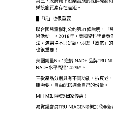
第三，政府轄下遊樂設施的採購機制和
樂設施質素存在差距。
█「玩」也很重要
聯合國兒童權利公約第31條說明，「
術活動」。2018年，美國兒科學會發表
法。遊樂場不只是讓小朋友「放電」的
也很重要！
美國銷量No.1逆齡 NAD+ 品牌TR
NAD+水平高達142%^。
三款產品分別具有不同功能，抗衰老，
康需要，自由配搭適合自己的份量。
Mill MILK觀眾獨家優惠！
易賞錢會員TRU NIAGEN®樂加欣®新客