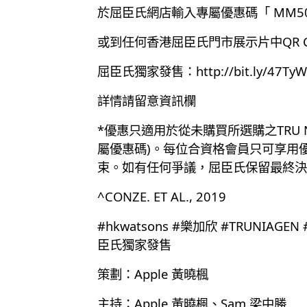
於屈臣氏網店輸入專屬優惠碼「 MM5
或到任何香港屈臣氏門市展示片中QR C
屈臣氏獨家發售：
http://bit.ly/47Ty
詳情請留意資訊欄
*優惠只適用於從未購買所選購之TRU 
屬優惠碼)。每位合資格會員只可享用
束。如有任何爭議，屈臣氏保留最終決
^CONZE. ET AL., 2019
#hkwatsons #樂加欣 #TRUNIA
臣氏獨家發售
策劃：Apple 黃曉楓
主持：Apple 黃曉楓、Sam 梁中勝