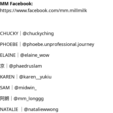
MM Facebook:
https://www.facebook.com/mm.millmilk
CHUCKY｜@chuckyching
PHOEBE｜@phoebe.unprofessional.journey
ELAINE｜@elaine_wow
京｜@phaedruslam
KAREN｜@karen__yukiu
SAM｜@midwin_
阿朗｜@mm_longgg
NATALIE ｜@nataliewwong