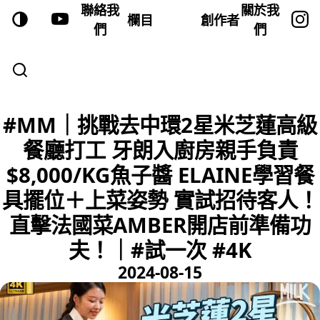
聯絡我
關於我
欄目
創作者
們
們
#MM｜挑戰去中環2星米芝蓮高級
餐廳打工 牙朗入廚房親手負責
$8,000/KG魚子醬 ELAINE學習餐
具擺位＋上菜姿勢 實試招待客人！
直擊法國菜AMBER開店前準備功
夫！｜#試一次 #4K
2024-08-15