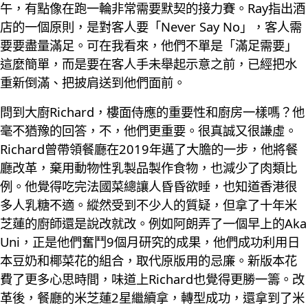
午，有點像在跑一輪非常需要默契的接力賽。Ray指出酒
店的一個原則，是對客人要「Never Say No」，客人需
要要盡量滿足。可在我看來，他們不單是「滿足需要」
這麼簡單，而是要在客人手未舉起示意之前，已經把水
重新倒滿、把披肩送到他們面前。
問到大廚Richard，樓面侍應的重要性和廚房一樣嗎？他
毫不猶豫的回答，不，他們更重要。很真誠又很謙虛。
Richard曾帶領餐廳在2019年邁了大膽的一步，他將餐
廳改革，棄用動物性乳製品製作食物，也減少了肉類比
例。他覺得吃完法國菜總讓人昏昏欲睡，也知道香港很
多人乳糖不適。縱然受到不少人的質疑，但拿了十年米
芝蓮的廚師還是說改就改。例如阿朗弄了一個早上的Aka
Uni，正是他們奮鬥9個月研究的成果，他們成功利用日
本豆奶和椰菜花的組合，取代原版用的忌廉。新版本花
費了更多心思時間，味道上Richard也覺得更勝一籌。改
革後，餐廳的米芝蓮2星繼續拿，轉型成功，還拿到了米