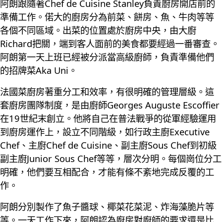
阿朗跟隨著Chef de Cuisine Stanley負責廚房開店前的
準備工作。偌大的廚房分為前菜、餅房、魚、牛肉等等
各個不同區域。出菜的位置處於廚房中央，由大廚
Richard把關，端到客人面前的美食都要經過一番審查。
阿朗第一天上班已經被分派當高級廚師，負責準備他們
的招牌菜Aka Uni。
法國菜廚房著重分工和效率，有很明確的管理層級。這
套廚房團隊制度，是由廚師Georges Auguste Escoffier
在19世紀末創立。他將自己在普法戰爭的從軍經驗運用
到廚房運作上，設立不同階級，如行政主廚Executive
Chef、主廚Chef de Cuisine、副主廚Sous Chef到初級
副主廚Junior Sous Chef等等，層次分明。每個崗位分工
明確，他們要互相配合，才能有條不紊地完成反覆的工
作。
阿朗分別製作了魚子醬球、椰菜花菜泥、炸海藻脆片等
等。一天工作下來，阿朗認為廚房對廚師的要求還是比