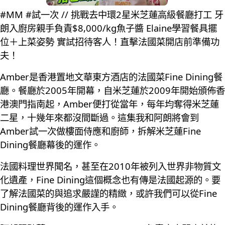
#MM #試一次 // 挑戰去中環2星米芝蓮高級餐廳打工 牙
朗入廚房親手負責$8,000/kg魚子醬 Elaine學習餐具擺
位＋上菜姿勢 實試招待客人！直擊法國菜開店前準備功
夫！
Amber是香港置地文華東方酒店的法國菜Fine Dining餐
廳。餐廳於2005年開幕，自米芝蓮於2009年開始頒佈香
港澳門指南起，Amber便打從當年，每年均奪得米芝蓮
二星，十幾年來都沒間斷過。這集我和阿朗將會到
Amber試一次做樓面侍應和廚師，拆解米芝蓮Fine
Dining餐廳幕後的運作。
法國料理世界聞名，甚至在2010年被列入世界非物質文
化遺產，Fine Dining這個概念也有傳是法國起源的。要
了解法國菜的與追求嚴𧫴的精緻，或許我們可以從Fine
Dining餐廳背後的運作入手。