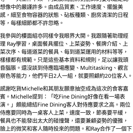
想像中的嚴謹許多。由成品質素、工作速度、擺盤美
感，細至食物容器的狀態、砧板種類、廚房清潔的日程
等，每樣細節都不許忽略。
我參與的樓面組亦同樣令我眼界大開。我跟隨著助理經
理 Ray學習，桌面餐具擺位、上菜姿勢、餐牌介紹、上
菜次序、每道道菜的餐具、每到道菜運用的材料等等，
樣樣都有規範。只是這些基本資料和規則，足以讓我頭
昏腦脹。還沒談到侍應臨場應變、Multitasking、觀言
察色等能力，他們平日2人一組，就要照顧約20位客人。
感謝吃貨Michelle和其朋友願意抽空成為這次的食客嘉
賓。Michelle提到：「吃Fine Dining好像在看一場表
演。」頗能總結Fine Dining客人對侍應要求之高。兩位
侍應要同時為一桌客人上菜，速度一致，節奏要平緩，
餐具也不能發出太大的碰撞聲，還要兼顧姿勢的優雅，
臉上的微笑和客人隨時投來的問題。和Ray合作了一個下