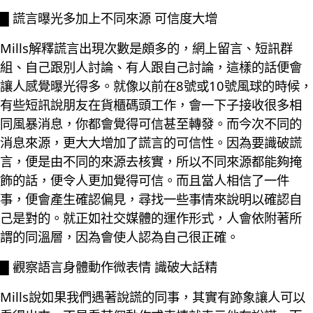
█ 謊言曝光多加上不同來源 可信度大增
Mills解釋謊言出現次數是頗多的，網上留言、短訊群
組、自己跟別人討論、有人跟自己討論，這樣的話便會
讓人感覺曝光得多。就像以前在8號或10號風球的時候，
有些短訊說朋友在貨櫃碼頭工作，會一下子接收很多相
同風暴消息，你都會覺得可信甚至轉發。而今次不同的
消息來源，更大大增加了謊言的可信性。因為要識破謊
言，便是由不同的來源去核實，所以不同來源都能夠掩
飾的話，便令人更加覺得可信。而且當人相信了一件
事，便會產生確認偏見，尋找一些事情來說明以確認自
己是對的。就正如社交媒體的運作形式，人會依附著所
謂的同溫層，因為會使人認為自己很正確。
█ 觀察語言身體動作微表情 識破大話精
Mills說如果我們遇著說謊的同事，其實有跡象讓人可以