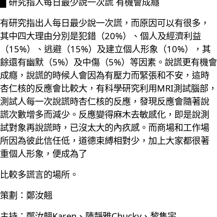
█ 研究指人每日最少說一次謊 有機會成癮
有研究指出人每日最少說一次謊，而原因可以有很多，
其中四大理由分別是犯錯（20%）、個人及經濟利益
（15%）、逃避（15%）及建立個人形象（10%），其
餘還有幽默（5%）及中傷（5%）等因素。說謊更有機會
成癮，說謊的時候人會因為有壓力而緊張和不安，這時
杏仁核的反應會比較大，有科學研究利用MRI測試腦部，
測試人每一次說謊時杏仁核的反應，發現反應會隨著說
謊次數增多而減少。反應變得麻木去敏感化，即是說測
試對象再說謊時，已沒太大的內疚感。而商場和工作場
所因為彼此信任低，道德束縛相對少，加上大家都很著
重個人形象，便成為了
比較多謊言的場所。
策劃：鄭汝翹
主持：鄭汝翹Karen、陳靜雅Chucky、黎雋宇