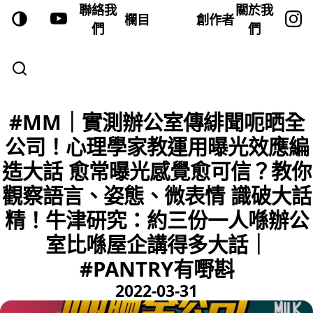
聯絡我
關於我
欄目
創作者
們
們
#MM｜實測辦公室傳緋聞呃晒全
公司！心理學家教運用曝光效應編
造大話 愈常曝光感覺愈可信？教你
觀察語言、姿態、微表情 識破大話
精！牛津研究：約三份一人喺辦公
室比喺屋企講得多大話｜
#PANTRY有嘢斟
2022-03-31