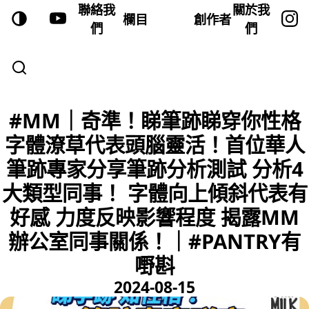
聯絡我
關於我
欄目
創作者
們
們
#MM｜奇準！睇筆跡睇穿你性格
字體潦草代表頭腦靈活！首位華人
筆跡專家分享筆跡分析測試 分析4
大類型同事！ 字體向上傾斜代表有
好感 力度反映影響程度 揭露MM
辦公室同事關係！｜#PANTRY有
嘢斟
2024-08-15