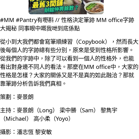
#MM #Pantry有嘢斟 // 性格決定筆跡 MM office字跡
大揭秘 同事眼中嘅我哋到底係點
從小到大我們都會寫筆順練習（Copybook），然而長大
後每個人的字跡總有些分別，原來是受到性格所影響。
從我們的字跡中，除了可以看到一個人的性格外，也能
看出對身邊不同人的看法。那麼在MM office中，大家的
性格是怎樣？大家的關係又是不是真的如此融洽？那就
靠筆跡分析告訴我們真相。
策劃：麥景朗
主持：麥景朗（Long） 梁中勝（Sam） 黎雋宇
（Michael） 高小柔（Yoyo）
攝影：潘志恆 黎安敏