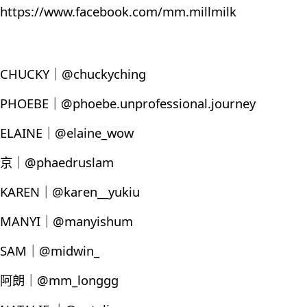
https://www.facebook.com/mm.millmilk
CHUCKY｜@chuckyching
PHOEBE｜@phoebe.unprofessional.journey
ELAINE｜@elaine_wow
京｜@phaedruslam
KAREN｜@karen__yukiu
MANYI｜@manyishum
SAM｜@midwin_
阿朗｜@mm_longgg