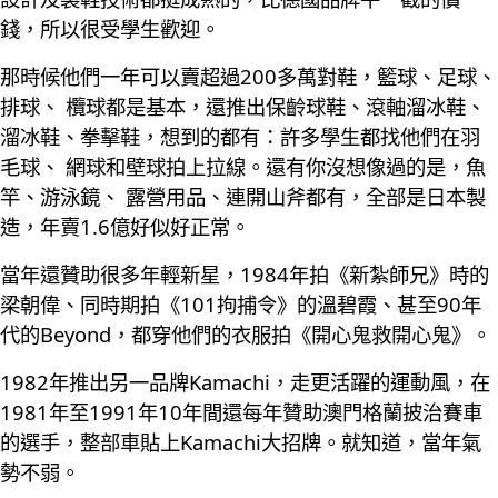
錢，所以很受學生歡迎。
那時候他們一年可以賣超過200多萬對鞋，籃球、足球、
排球、 欖球都是基本，還推出保齡球鞋、滾軸溜冰鞋、
溜冰鞋、拳擊鞋，想到的都有：許多學生都找他們在羽
毛球、 網球和壁球拍上拉線。還有你沒想像過的是，魚
竿、游泳鏡、 露營用品、連開山斧都有，全部是日本製
造，年賣1.6億好似好正常。
當年還贊助很多年輕新星，1984年拍《新紮師兄》時的
梁朝偉、同時期拍《101拘捕令》的溫碧霞、甚至90年
代的Beyond，都穿他們的衣服拍《開心鬼救開心鬼》。
1982年推出另一品牌Kamachi，走更活躍的運動風，在
1981年至1991年10年間還每年贊助澳門格蘭披治賽車
的選手，整部車貼上Kamachi大招牌。就知道，當年氣
勢不弱。