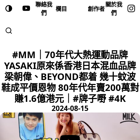
聯絡我
關於我
欄目
創作者
們
們
#MM｜70年代大熱運動品牌
YASAKI原來係香港日本混血品牌
梁朝偉、BEYOND都着 幾十蚊波
鞋成平價恩物 80年代年賣200萬對
賺1.6億港元｜#牌子嘢 #4K
2024-08-15