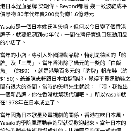
港日本混血品牌 梁朝偉、Beyond都着 幾十蚊波鞋成平
價恩物 80年代年賣200萬對賺1.6億港元
Yasaki是一個日本姓氏叫矢崎。但何以今日變了個香港
牌子，就要追溯到60年代，一間在灣仔賣進口運動用品
的小店了。
當年的小店，專引入外國運動品牌，特別是德國的「豹
牌」及「三間」。當年香港除了幾元的一雙的「白飯
魚」（約$9），就是港幣百多元的「豹牌」帆布鞋（約
$150)。爺爺陳志軒跟日本拍檔聊起，覺得平貴運動鞋之
間有很大的空間，當時的矢崎先生就說： 「喂，我推出
一個新品牌，你在香港就幫我代理吧。」所以Yasaki就
在1978年在日本成立了。
當年因為日本歌星及電視劇的關係，香港在吹日本風，
Yasaki的學院風運動鞋造型就受歡迎起來。當年日本的
設計及製鞋技術都挺成熟的，比德國品牌平一截的價