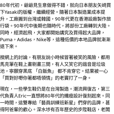
80年代初，爺爺見生意做得不錯，就向日本朋友矢崎買
下Yasaki的版權，繼續經營。隨著日本製造業成本提
升，工廠搬到台灣或韓國，90年代更在香港設廠製作旅
行袋。90年代中後期也隨時代，將部份工廠轉到大陸。
同時，經濟起飛，大家都開始講究及買得起大品牌，
Puma，Adidas，Nike等，這種低價的本地品牌就漸漸
退下來。
搜網上的討論，有朋友說小時候冒著被笑的風險，都用
馬克筆在鞋上畫剔畫三間，有人又笑它的諧音是垃圾
池，寧願穿黑底 「白飯魚」 都不肯穿它。結果被一心
「買對好嘢你著都唔領情」的老竇打了一身。
現在，一些學生鞋仍是在台灣製造。潮流興復古，第三
代負責人Eric一直想將80年代的纖瘦設計復刻起來。同
一時間，這雙專給「藝員訓練班新星」們穿的品牌，甚
得阿爸輩的歡心。深水埗有百年歷史的步陞鞋店，老闆