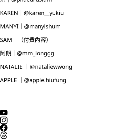
KAREN｜@karen__yukiu
MANYI｜@manyishum
SAM｜（付費內容）
阿朗｜@mm_longgg
NATALIE ｜@nataliewwong
APPLE ｜@apple.hiufung