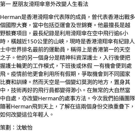
第一 歷朋友滑翔傘意外改變人生看法
Herman是香港滑翔傘代表隊的成員，曾代表香港出戰多
個國際大賽，當中包括亞運會及世錦賽。他最擅長是越
野競賽項目，最長紀錄是利用滑翔傘在空中飛行逾6小
時，橫越近150公里的山峽，現時是香港滑翔傘有紀錄人
士中世界排名最前的運動員，稱得上是香港第一的天空
之子。他的另一個身分是精神科資深護士，入行後便把
握護士輪更的工作模式，下班後或休假 一有機會便到處
飛。疫情前他更會利用所有假期，爭取機會到不同國家
比賽和訓練。然而天空是一個變幻莫測的地方，置身其
中，技術再好的飛行員都變得渺小。在無常的大自然當
中自處，亦改變Herman的處事方法。今次我們拍攝團隊
隨著Herman飛到天上，了解在這兩個身份交換重疊下，
如何改變這位年輕人。
策劃：沈敏怡