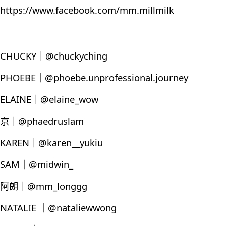
https://www.facebook.com/mm.millmilk
CHUCKY｜@chuckyching
PHOEBE｜@phoebe.unprofessional.journey
ELAINE｜@elaine_wow
京｜@phaedruslam
KAREN｜@karen__yukiu
SAM｜@midwin_
阿朗｜@mm_longgg
NATALIE ｜@nataliewwong