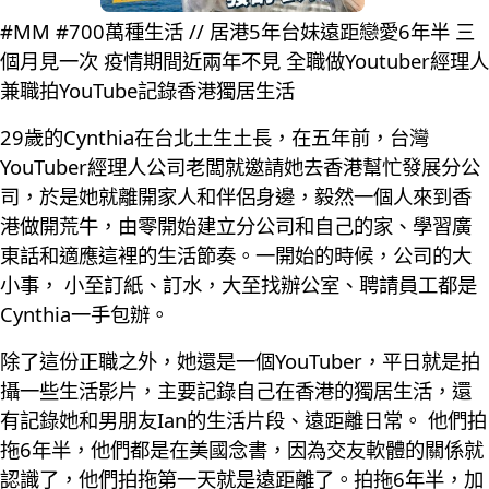
#MM #700萬種生活 // 居港5年台妹遠距戀愛6年半 三
個月見一次 疫情期間近兩年不見 全職做Youtuber經理人
兼職拍YouTube記錄香港獨居生活
29歲的Cynthia在台北土生土長，在五年前，台灣
YouTuber經理人公司老闆就邀請她去香港幫忙發展分公
司，於是她就離開家人和伴侶身邊，毅然一個人來到香
港做開荒牛，由零開始建立分公司和自己的家、學習廣
東話和適應這裡的生活節奏。一開始的時候，公司的大
小事， 小至訂紙、訂水，大至找辦公室、聘請員工都是
Cynthia一手包辦。
除了這份正職之外，她還是一個YouTuber，平日就是拍
攝一些生活影片，主要記錄自己在香港的獨居生活，還
有記錄她和男朋友Ian的生活片段、遠距離日常。 他們拍
拖6年半，他們都是在美國念書，因為交友軟體的關係就
認識了，他們拍拖第一天就是遠距離了。拍拖6年半，加