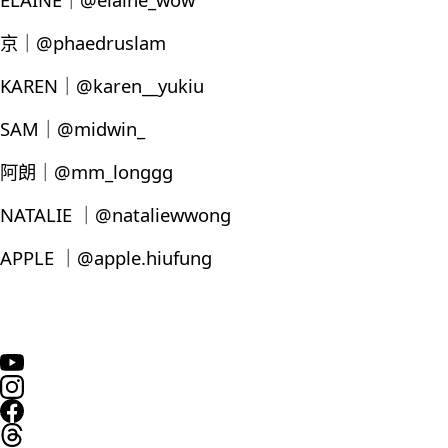
京｜@phaedruslam
KAREN｜@karen__yukiu
SAM｜@midwin_
阿朗｜@mm_longgg
NATALIE ｜@nataliewwong
APPLE ｜@apple.hiufung