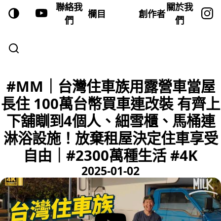
聯絡我
關於我
欄目
創作者
們
們
#MM｜台灣住車族用露營車當屋
長住 100萬台幣買車連改裝 有齊上
下舖瞓到4個人、細雪櫃、馬桶連
淋浴設施！放棄租屋決定住車享受
自由｜#2300萬種生活 #4K
2025-01-02