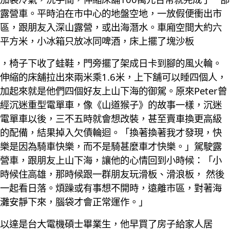
露營車。平時泊在市中心的地盤空地，一放假便衝出市
區，跟朋友入深山露營，或出海潛水。車廂空間大約六
平方米，小冰箱只放冰同啤酒，床上擺了塊沙板
，椅子下收了蛙鞋，門旁擺了架成日卡到腳的風火輪。
伸縮的床舖拉出來兩米乘1.6米，上下舖可以睡四個人，
加起來就是他們四個好友上山下海的御駕。原來Peter曾
經沉迷重型電單車，像《山道猴子》的故事一樣，沉迷
電單車以後，三不五時就會想改裝，甚至賣車換更高級
的配備，結果掉入欠債輪迴。「換著換著我才發現，快
樂是因為騎車快樂，而不是騎甚麼車才快樂。」駕駛露
營車，跟朋友上山下海，讓他的心情回到小時候：「小
時候住高雄，那時候跟一群朋友玩滑板、滑浪板， 然後
一起看日落。煩躁或有事想不開時，遠離市區，對著海
灘安靜下來，腦袋才會正常運作。」
以達是台大電機碩士畢業生，他早買了房子給家人居