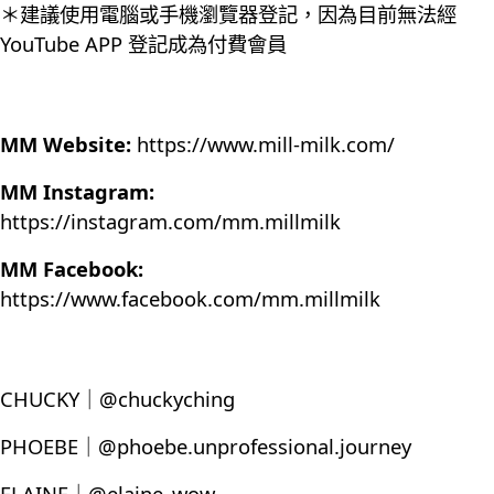
＊建議使用電腦或手機瀏覽器登記，因為目前無法經
YouTube APP 登記成為付費會員
MM Website:
https://www.mill-milk.com/
MM Instagram:
https://instagram.com/mm.millmilk
MM Facebook:
https://www.facebook.com/mm.millmilk
CHUCKY｜@chuckyching
PHOEBE｜@phoebe.unprofessional.journey
ELAINE｜@elaine_wow