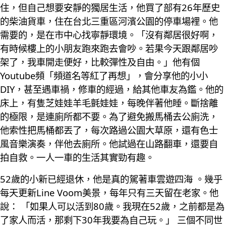
住，但自己想要安靜的獨居生活，他買了部有26年歷史
的柴油貨車，住在台北三重區河濱公園的停車場裡。他
需要的，是在市中心找寧靜環境。「沒有鄰居很好啊，
有時候樓上的小朋友跑來跑去會吵。若果今天跟鄰居吵
架了，我車開走便好，比較彈性及自由。」他有個
Youtube頻「頻道名等紅了再想」，會分享他的小小
DIY，甚至遇車禍，修車的經過，給其他車友為鑑。他的
床上，有隻芝娃娃羊毛氈娃娃，每晚伴著他睡。斷捨離
的極限，是連廁所都不要。為了避免搬馬桶去公廁洗，
他索性把馬桶都丟了，每次路過公園大草原，還有色士
風音樂演奏，伴他去廁所。他試過在山路翻車，還要自
拍自救。一人一車的生活其實勁有趣。
52歲的小新已經退休，他是真的駕著車雲遊四海 。幾乎
每天更新Line Voom美景，每年只有三天留在老家。他
說： 「如果人可以活到80歲。我現在52歲，之前都是為
了家人而活，那剩下30年我要為自己玩。」 三個不同世