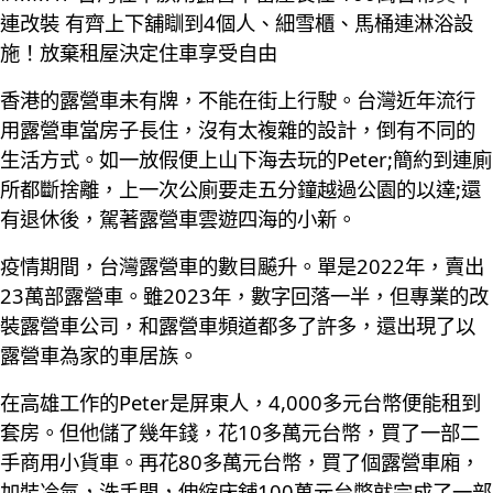
連改裝 有齊上下舖瞓到4個人、細雪櫃、馬桶連淋浴設
施！放棄租屋決定住車享受自由
香港的露營車未有牌，不能在街上行駛。台灣近年流行
用露營車當房子長住，沒有太複雜的設計，倒有不同的
生活方式。如一放假便上山下海去玩的Peter;簡約到連廁
所都斷捨離，上一次公廁要走五分鐘越過公園的以達;還
有退休後，駕著露營車雲遊四海的小新。
疫情期間，台灣露營車的數目飇升。單是2022年，賣出
23萬部露營車。雖2023年，數字回落一半，但專業的改
裝露營車公司，和露營車頻道都多了許多，還出現了以
露營車為家的車居族。
在高雄工作的Peter是屏東人，4,000多元台幣便能租到
套房。但他儲了幾年錢，花10多萬元台幣，買了一部二
手商用小貨車。再花80多萬元台幣，買了個露營車廂，
加裝冷氣，洗手間，伸縮床舖100萬元台幣就完成了一部