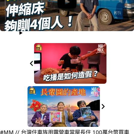
#MM // 台灣住車族用露營車當屋長住 100萬台幣買車